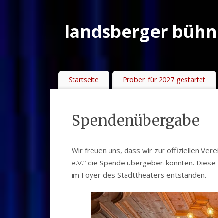
landsberger bühne
Startseite
Proben für 2027 gestartet
Spendenübergabe
Wir freuen uns, dass wir zur offiziellen Ve
e.V.“ die Spende übergeben konnten. Die
im Foyer des Stadttheaters entstanden.