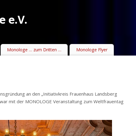
 e.V.
Monologe … zum Dritten …
Monologe Flyer
reinsgründung an den „Initiativkreis Frauenhaus Landsberg
se war mit der MONOLOGE Veranstaltung zum Weltfrauentag