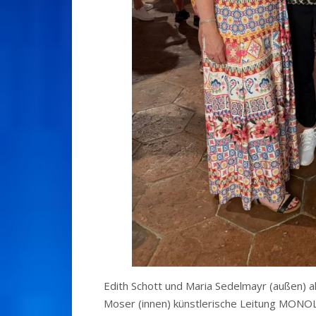
Edith Schott und Maria Sedelmayr (außen) a
Moser (innen) künstlerische Leitung MONO