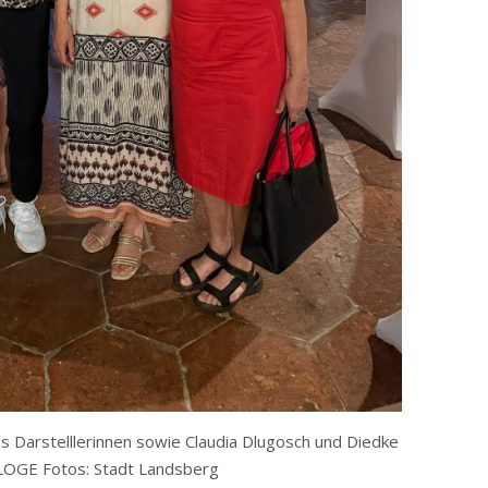
ls Darstelllerinnen sowie Claudia Dlugosch und Diedke
LOGE Fotos: Stadt Landsberg