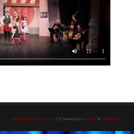
landsberger bühne e.V.
| Powered by
Mantra
&
WordPress.