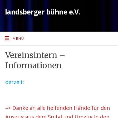
landsberger bühne e.V.
MENÜ
Vereinsintern –
Informationen
derzeit:
–> Danke an alle helfenden Hände für den
Auszug aus dem Spital und Umzug in den