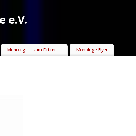
 e.V.
Monologe … zum Dritten …
Monologe Flyer