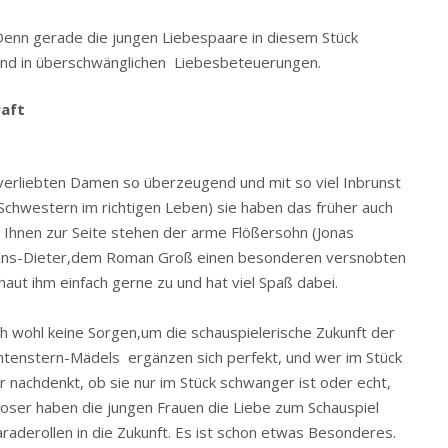
. Denn gerade die jungen Liebespaare in diesem Stück
 und in überschwänglichen Liebesbeteuerungen.
raft
 verliebten Damen so überzeugend und mit so viel Inbrunst
 Schwestern im richtigen Leben) sie haben das früher auch
el. Ihnen zur Seite stehen der arme Flößersohn (Jonas
Hans-Dieter,dem Roman Groß einen besonderen versnobten
haut ihm einfach gerne zu und hat viel Spaß dabei.
wohl keine Sorgen,um die schauspielerische Zukunft der
htenstern-Mädels ergänzen sich perfekt, und wer im Stück
 nachdenkt, ob sie nur im Stück schwanger ist oder echt,
 Moser haben die jungen Frauen die Liebe zum Schauspiel
araderollen in die Zukunft. Es ist schon etwas Besonderes.