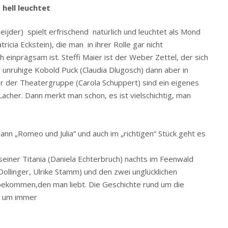
hell
leuchtet
ijder) spielt erfrischend natürlich und leuchtet als Mond
ricia Eckstein), die man in ihrer Rolle gar nicht
einprägsam ist. Steffi Maier ist der Weber Zettel, der sich
er unruhige Kobold Puck (Claudia Dlugosch) dann aber in
ter der Theatergruppe (Carola Schuppert) sind ein eigenes
Lacher. Dann merkt man schon, es ist vielschichtig, man
nn „Romeo und Julia“ und auch im „richtigen“ Stück geht es
seiner Titania (Daniela Echterbruch) nachts im Feenwald
ollinger, Ulrike Stamm) und den zwei unglücklichen
bekommen,den man liebt. Die Geschichte rund um die
, um immer