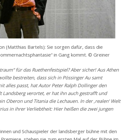
n (Matthias Bartels): Sie sorgen dafür, dass die
ommernachtsphantasie“ in Gang kommt. © Greiner
aum“ für das Ruethenfestspiel? Aber sicher! Aus Athen
llte bestreiten, dass sich in Pössinger Au samt
 alles passt, hat Autor Peter Ralph Dollinger den
 Landsberg verortet, er hat ihn auch gestrafft und
in Oberon und Titania die Lechauen. In der ‚realen‘ Welt
us in ihrer Verliebtheit: Hier heißen die zwei jungen
innen und Schauspieler der landsberger bühne mit den
 Premiere, stehen sie zum ersten Mal auf der Bühne im