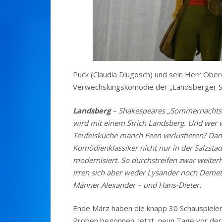
Puck (Claudia Dlugosch) und sein Herr Obero
Verwechslungskomödie der „Landsberger S
Landsberg
– Shakespeares „Sommernachtstr
wird mit einem Strich Landsberg. Und wer wo
Teufelsküche manch Feen verlustieren? Damit
Komödienklassiker nicht nur in der Salzstadt
modernisiert. So durchstreifen zwar weiterh
irren sich aber weder Lysander noch Demetri
Männer Alexander – und Hans-Dieter.
Ende März haben die knapp 30 Schauspieler
Proben begonnen. Jetzt, neun Tage vor der